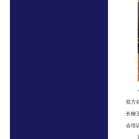
双方
长柳
会培