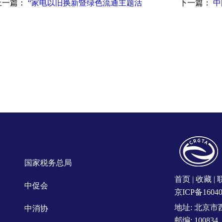
上一篇：
“家电以旧换新暨绿色流通主题活
下一篇：
中
国家税务总局
首页
|
收藏
|
中促会
京ICP备16040
地址: 北京
中消协
邮编: 100834