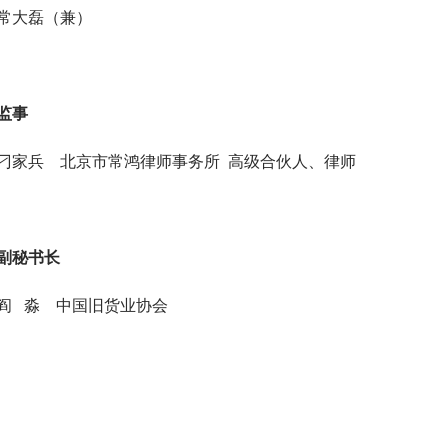
常大磊（兼）
监事
刁家兵 北京市常鸿律师事务所 高级合伙人、律师
副秘书长
阎 淼 中国旧货业协会