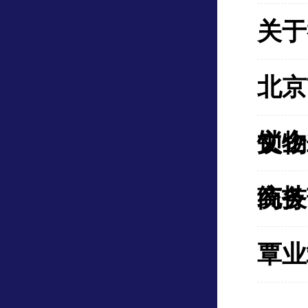
关于
北京
锁企
文物
统技
商务
覃业