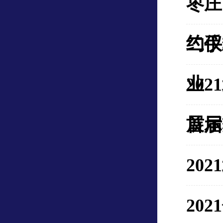
枣庄
约仪
二手
业
20
展示
首届
20
20