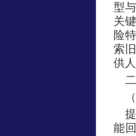
型
关
险
索
供人
能