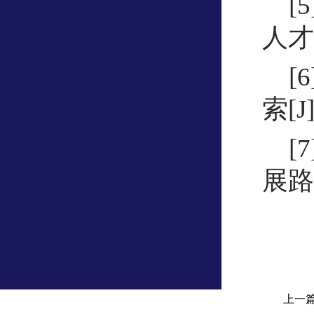
[
人才
[
索[J
[
展路
上一