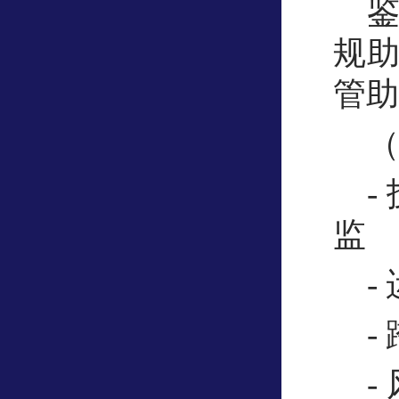
规
管助
-
监
-
-
-