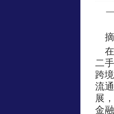
二
跨境
流
展
金