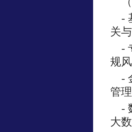
-
关与
-
规风
-
管理
-
大数