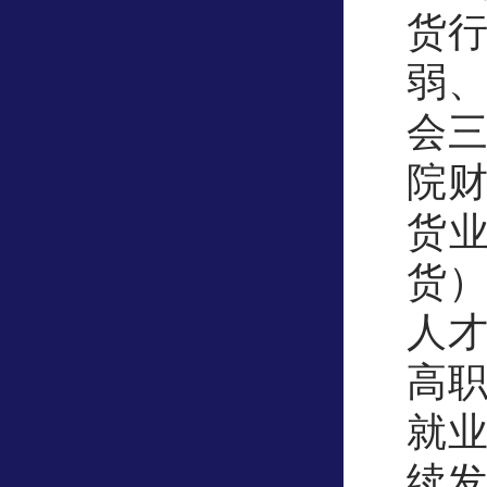
货
弱
会
院
货
货
人
高
就
续发